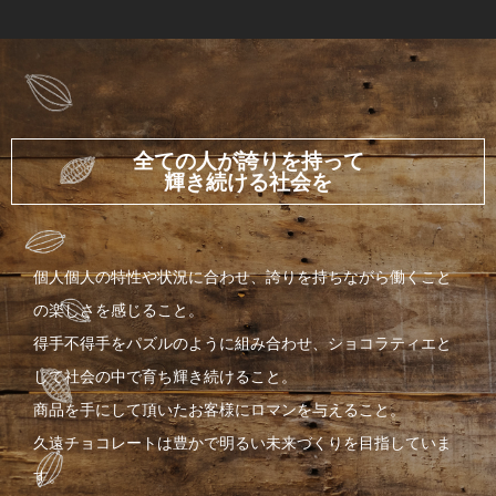
全ての人が誇りを持って
輝き続ける社会を
個人個人の特性や状況に合わせ、誇りを持ちながら働くこと
の楽しさを感じること。
得手不得手をパズルのように組み合わせ、ショコラティエと
して社会の中で育ち輝き続けること。
商品を手にして頂いたお客様にロマンを与えること。
久遠チョコレートは豊かで明るい未来づくりを目指していま
す。