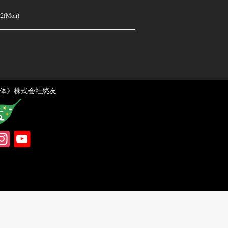
22(Mon)
HOCOLATE
体》株式会社悠友
acebook
Instagram
YouTube
Channel