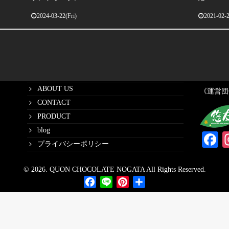
2024-03-22(Fri)
2021-02-
SITE MAP
LINKS
HOME
QUON C
ABOUT US
《運営団
CONTACT
PRODUCT
blog
F
プライバシーポリシー
© 2026. QUON CHOCOLATE NOGATA All Rights Reserved.
Facebook
Line
Pinterest
共
有