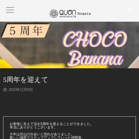
HOME
ABOUT
PRODUCT
5周年を迎えて
CONTACT
2025年12月8日
BLOG
お客様に支えて頂き5周年を迎えることができました。
本当にありがとうございます。
今年は沢山の出会いと別れがありました。
新しい場所でステップアップしていった仲間達。